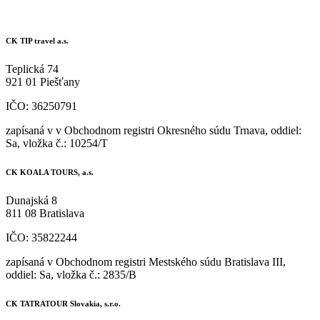
CK TIP travel a.s.
Teplická 74
921 01 Piešťany
IČO: 36250791
zapísaná v v Obchodnom registri Okresného súdu Trnava, oddiel:
Sa, vložka č.: 10254/T
CK KOALA TOURS, a.s.
Dunajská 8
811 08 Bratislava
IČO: 35822244
zapísaná v Obchodnom registri Mestského súdu Bratislava III,
oddiel: Sa, vložka č.: 2835/B
CK TATRATOUR Slovakia, s.r.o.