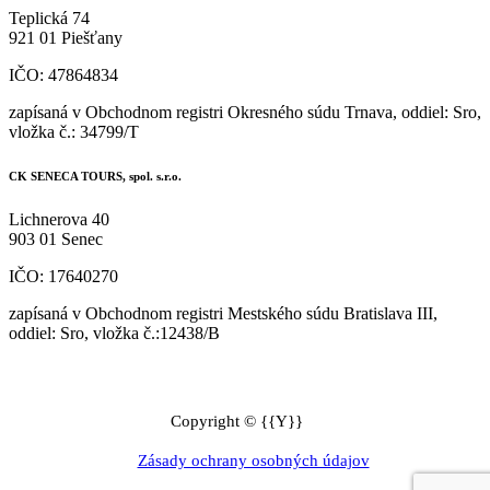
Teplická 74
921 01 Piešťany
IČO: 47864834
zapísaná v Obchodnom registri Okresného súdu Trnava, oddiel: Sro,
vložka č.: 34799/T
CK SENECA TOURS, spol. s.r.o.
Lichnerova 40
903 01 Senec
IČO: 17640270
zapísaná v Obchodnom registri Mestského súdu Bratislava III,
oddiel: Sro, vložka č.:12438/B
Copyright © {{Y}}
Zásady ochrany osobných údajov